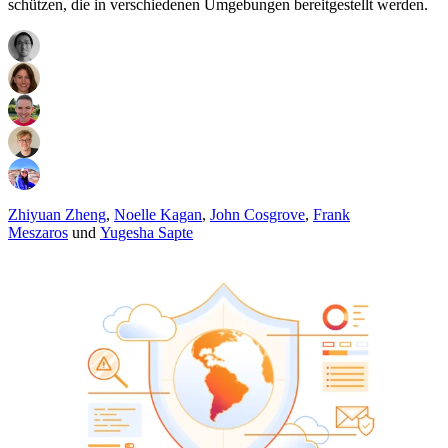
schützen, die in verschiedenen Umgebungen bereitgestellt werden.
Zhiyuan Zheng
,
Noelle Kagan
,
John Cosgrove
,
Frank
Meszaros
und
Yugesha Sapte