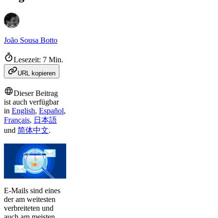
João Sousa Botto
Lesezeit: 7 Min.
URL kopieren
Dieser Beitrag
ist auch verfügbar
in
English
,
Español
,
Français
,
日本語
und
简体中文
.
E-Mails sind eines
der am weitesten
verbreiteten und
auch am meisten