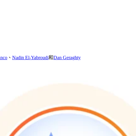
anco
、
Nadin El-Yabroudi
和
Dan Geraghty