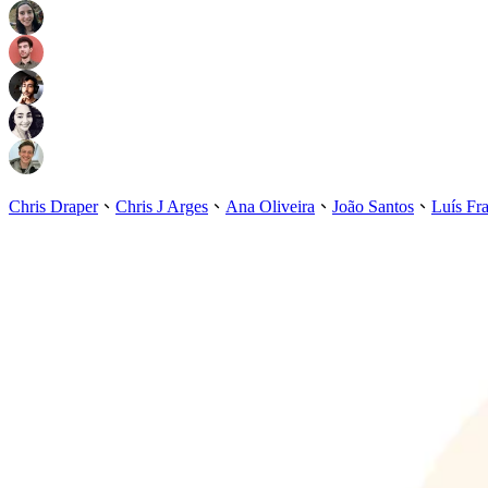
Chris Draper
、
Chris J Arges
、
Ana Oliveira
、
João Santos
、
Luís Fr