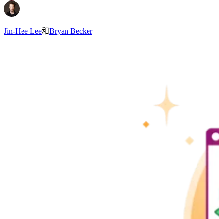
Jin-Hee Lee
和
Bryan Becker