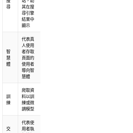
搜
站，助
尋
其在搜
尋引擎
結果中
顯示
代表真
人使用
智
者存取
慧
頁面的
體
使用者
導向智
慧體
爬取資
訓
料以訓
練
練或微
調模型
代表使
交
用者執