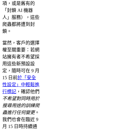
項，或是舊有的
「封鎖 AI 機器
人」服務），這些
爬蟲都將遭到封
鎖。
當然，客戶的選擇
權至關重要：若網
站擁有者不希望採
用這些新預設設
定，隨時可在 9 月
15 日前
於「安全
性設定」中輕鬆進
行標記
，確認他們
不希望對同時用於
搜尋用途的訓練爬
蟲進行任何變更
。
我們也會在臨近 9
月 15 日時持續通