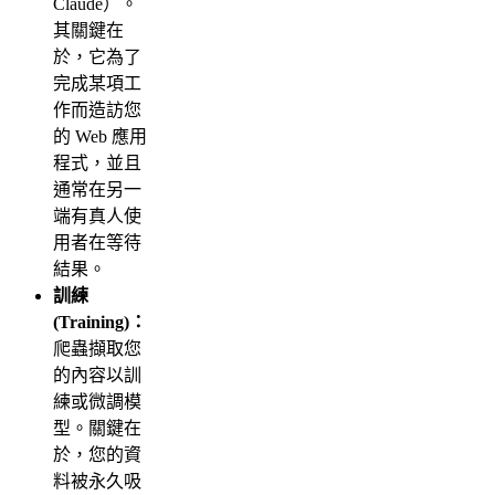
Claude）。
其關鍵在
於，它為了
完成某項工
作而造訪您
的 Web 應用
程式，並且
通常在另一
端有真人使
用者在等待
結果。
訓練
(Training)：
爬蟲擷取您
的內容以訓
練或微調模
型。關鍵在
於，您的資
料被永久吸