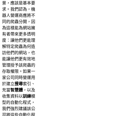
景，應該是基本要
求。我們認為，機
器人營運商應將不
同的爬蟲分開，因
為這樣能為網站擁
有者帶來更多透明
度：讓他們更能理
解特定爬蟲為何造
訪他們的網站，也
能讓他們更有效地
管理授予該爬蟲的
存取權限。如果一
家公司同時營運用
於建立
搜尋
索引、
充當
智慧體
，以及
收集資料以
訓練
模
型的自動化程式，
我們強烈建議該公
司將這些自動化程