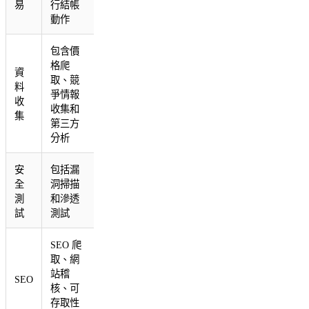
易
行結帳
動作
包含價
格爬
資
取、競
料
爭情報
收
收集和
集
第三方
分析
安
包括漏
全
洞掃描
測
和滲透
試
測試
SEO 爬
取、網
站稽
SEO
核、可
存取性