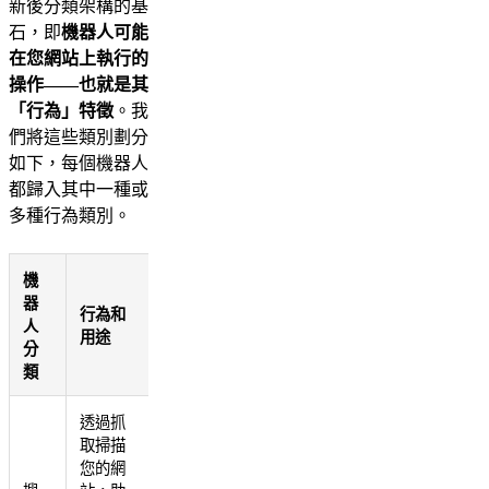
新後分類架構的基
石，即
機器人可能
在您網站上執行的
操作——也就是其
「行為」特徵
。我
們將這些類別劃分
如下，每個機器人
都歸入其中一種或
多種行為類別。
機
器
行為和
人
用途
分
類
透過抓
取掃描
您的網