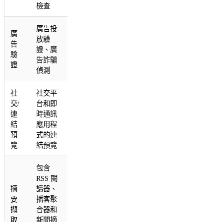
檢查
廣告投
廣
放驗
告
證、廣
驗
告詐騙
證
偵測
社
社交平
交/
台和即
連
時通訊
結
應用程
預
式的連
覽
結預覽
包含
RSS 閱
摘
讀器、
要
播客聚
擷
合器和
取
新聞摘