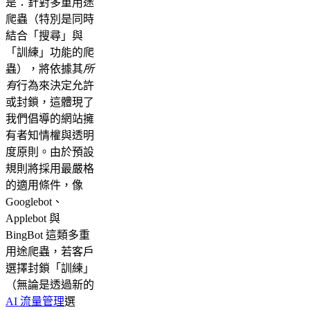
是：針對多重用途
爬蟲（特別是同時
結合「搜尋」與
「訓練」功能的爬
蟲），將依據其
所
有
行為來決定允許
或封鎖，這體現了
我們倡導的網站擁
有者知情權與透明
度原則。由於預設
規則將採用最嚴格
的適用條件，像
Googlebot、
Applebot 與
BingBot 這類多重
用途爬蟲，若客戶
選擇封鎖「訓練」
（無論是透過新的
AI 流量管理
選