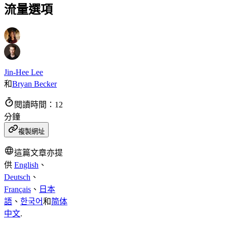
流量選項
Jin-Hee Lee
和
Bryan Becker
閱讀時間：12
分鐘
複製網址
這篇文章亦提
供
English
、
Deutsch
、
Français
、
日本
語
、
한국어
和
简体
中文
.