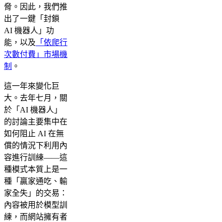
脅。因此，我們推
出了一鍵「封鎖
AI 機器人」功
能，以及
「依爬行
次數付費」市場機
制
。
這一年來變化巨
大。去年七月，關
於「AI 機器人」
的討論主要集中在
如何阻止 AI 在無
償的情況下利用內
容進行訓練——這
種模式本質上是一
種「贏家通吃、輸
家全失」的交易：
內容被用於模型訓
練，而網站擁有者