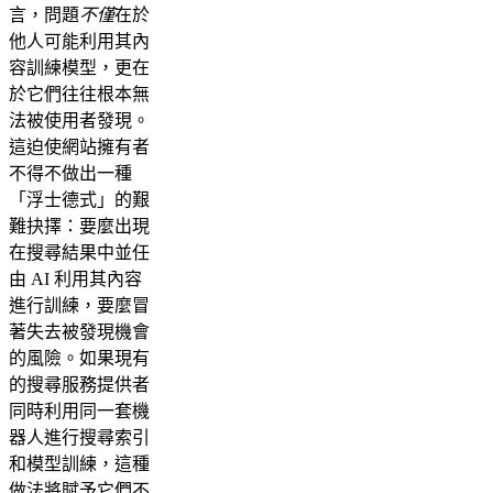
言，問題
不僅
在於
他人可能利用其內
容訓練模型，更在
於它們往往根本無
法被使用者發現。
這迫使網站擁有者
不得不做出一種
「浮士德式」的艱
難抉擇：要麼出現
在搜尋結果中並任
由 AI 利用其內容
進行訓練，要麼冒
著失去被發現機會
的風險。如果現有
的搜尋服務提供者
同時利用同一套機
器人進行搜尋索引
和模型訓練，這種
做法將賦予它們不