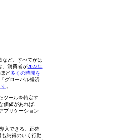
欺など、すべてがは
は、消費者が
2022年
いほど
多くの時間を
の「グローバル経済
ます
。
れたツールを特定す
な価値があれば、
アプリケーション
に数秒で導入できる、正確
最も納得のいく行動