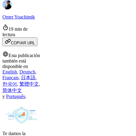
Omer Yoachimik
19 min de
lectura
COPIAR URL
Esta publicación
también está
disponible en
English
,
Deutsch
,
Français
,
日本語
,
한국어
,
繁體中文
,
简体中文
y
Português
.
Te damos la