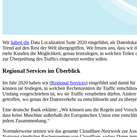
Wir
haben die
Data Localization Suite 2020 eingeführt, als Datenlokal
Trend auf den Rest der Welt übergegriffen. Wir freuen uns, dass wir
mehr Kunden die Möglichkeit, genau festzulegen, in welchen Teilen
zur Überprüfung des Traffics eingesetzt werden sollen.
Regional Services im Überblick
Im Jahr 2020 haben wir (
Regional Services
) eingeführt und damit fü
können sie festlegen, in welchen Rechenzentren ihr Traffic entschlüss
Umfang vorgeschrieben ist, wo sie Traffic verarbeiten dürfen. And
getroffen, wo genau der Datenverkehr zu entschlüsseln und zu überprü
Eine deutsche Bank erklärte: „Wir können uns die Regeln und Vorschr
dass keine Maschine außerhalb der Europäischen Union eine entschlü
jedem Zusammenhang.“
Normalerweise setzten wir das gesamte Cloudflare-Netzwerk zur Ausf
Nutzung sämtlicher Rechenzentren von Cloudflare, sodass Daten imme