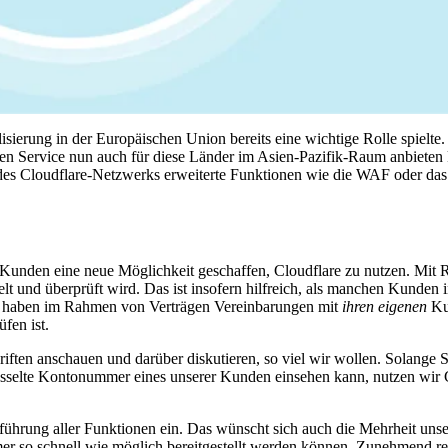
isierung in der Europäischen Union bereits eine wichtige Rolle spielte.
 den Service nun auch für diese Länder im Asien-Pazifik-Raum anbiete
 des Cloudflare-Netzwerks erweiterte Funktionen wie die WAF oder d
r Kunden eine neue Möglichkeit geschaffen, Cloudflare zu nutzen. Mit 
elt und überprüft wird. Das ist insofern hilfreich, als manchen Kunden
ere haben im Rahmen von Verträgen Vereinbarungen mit
ihren eigenen
Ku
fen ist.
iften anschauen und darüber diskutieren, so viel wir wollen. Solange S
sselte Kontonummer eines unserer Kunden einsehen kann, nutzen wir C
ührung aller Funktionen ein. Das wünscht sich auch die Mehrheit uns
r so schnell wie möglich bereitgestellt werden können. Zunehmend regi