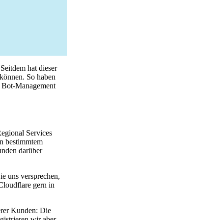
 Seitdem hat dieser
n können. So haben
as Bot-Management
Regional Services
 in bestimmtem
nden darüber
ie uns versprechen,
loudflare gern in
erer Kunden: Die
strieren wir aber,