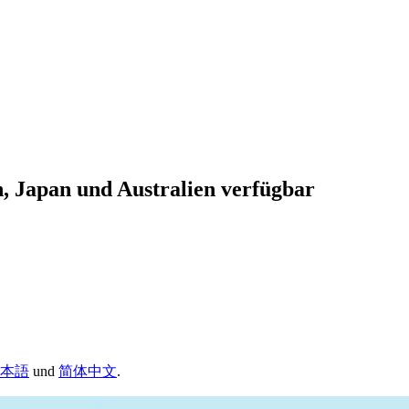
n, Japan und Australien verfügbar
本語
und
简体中文
.