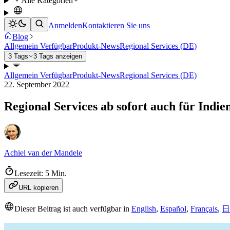
Alle Kategorien
Anmelden
Kontaktieren Sie uns
Blog
Allgemein Verfügbar
Produkt-News
Regional Services (DE)
3 Tags
3 Tags anzeigen
Allgemein Verfügbar
Produkt-News
Regional Services (DE)
22. September 2022
Regional Services ab sofort auch für Indie
Achiel van der Mandele
Lesezeit: 5 Min.
URL kopieren
Dieser Beitrag ist auch verfügbar in
English
,
Español
,
Français
,
日