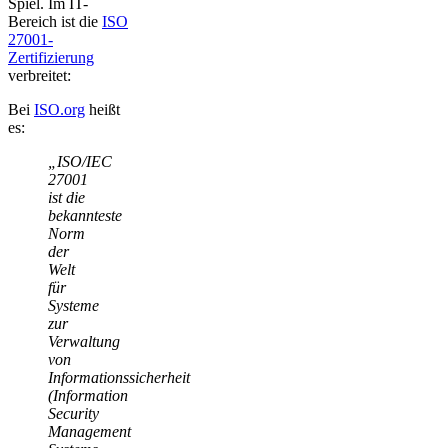
Spiel. Im IT-
Bereich ist die
ISO
27001-
Zertifizierung
verbreitet:
Bei
ISO.org
heißt
es:
„ISO/IEC
27001
ist die
bekannteste
Norm
der
Welt
für
Systeme
zur
Verwaltung
von
Informationssicherheit
(Information
Security
Management