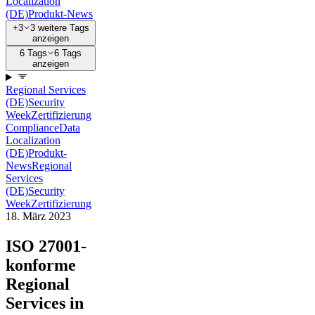
Localization
(DE)
Produkt-News
+3
3 weitere Tags
anzeigen
6 Tags
6 Tags
anzeigen
Regional Services
(DE)
Security
Week
Zertifizierung
Compliance
Data
Localization
(DE)
Produkt-
News
Regional
Services
(DE)
Security
Week
Zertifizierung
18. März 2023
ISO 27001-
konforme
Regional
Services in