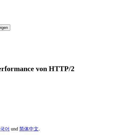
eigen
Performance von HTTP/2
국어
und
简体中文
.