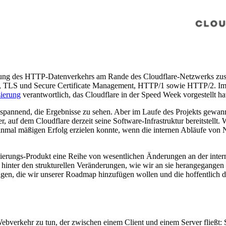
ng des HTTP-Datenverkehrs am Rande des Cloudflare-Netzwerks zus
 TLS und Secure Certificate Management, HTTP/1 sowie HTTP/2. Im 
sierung
verantwortlich, das Cloudflare in der Speed Week vorgestellt ha
so spannend, die Ergebnisse zu sehen. Aber im Laufe des Projekts gewa
auf dem Cloudflare derzeit seine Software-Infrastruktur bereitstellt. 
 einmal mäßigen Erfolg erzielen konnte, wenn die internen Abläufe vo
isierungs-Produkt eine Reihe von wesentlichen Änderungen an der inter
inter den strukturellen Veränderungen, wie wir an sie herangegangen
ngen, die wir unserer Roadmap hinzufügen wollen und die hoffentlich 
ebverkehr zu tun, der zwischen einem Client und einem Server fließt: S