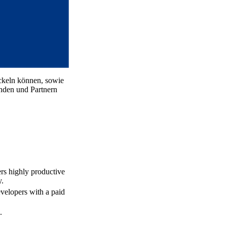
ickeln können, sowie
nden und Partnern
rs highly productive
y.
evelopers with a paid
.