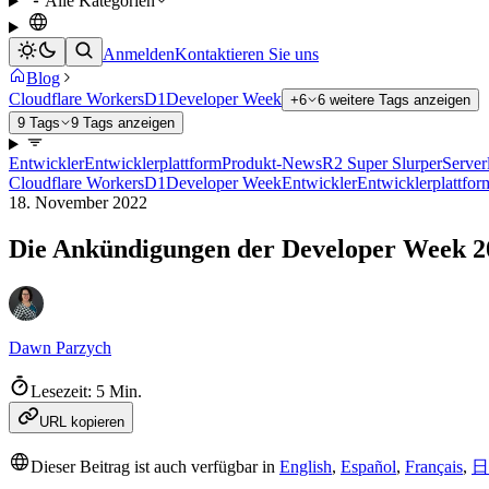
Alle Kategorien
Anmelden
Kontaktieren Sie uns
Blog
Cloudflare Workers
D1
Developer Week
+6
6 weitere Tags anzeigen
9 Tags
9 Tags anzeigen
Entwickler
Entwicklerplattform
Produkt-News
R2 Super Slurper
Server
Cloudflare Workers
D1
Developer Week
Entwickler
Entwicklerplattfor
18. November 2022
Die Ankündigungen der Developer Week 2
Dawn Parzych
Lesezeit: 5 Min.
URL kopieren
Dieser Beitrag ist auch verfügbar in
English
,
Español
,
Français
,
日