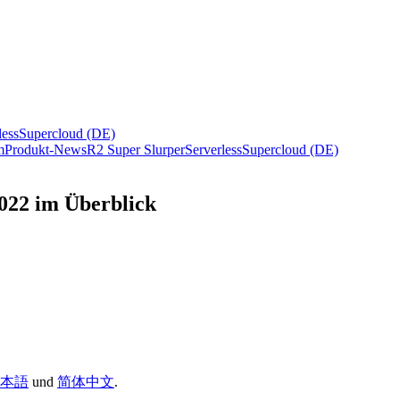
less
Supercloud (DE)
m
Produkt-News
R2 Super Slurper
Serverless
Supercloud (DE)
022 im Überblick
本語
und
简体中文
.