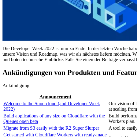
Die Developer Week 2022 ist nun zu Ende. In der letzten Woche haben
unsere Vision und Roadmap, was wir als nächstes liefern möchten. 
und boten technische Einblicke. Falls Sie einen der Beiträge verpas
Ankündigungen von Produkten und Featur
Ankündigung
Announcement
Welcome to the Supercloud (and Developer Week
Our vision of 
2022)
at scaling from
Build applications of any size on Cloudflare with the
Build performan
Queues open beta
Workers plan.
Migrate from S3 easily with the R2 Super Slurper
A tool to easil
Get started with Cloudflare Workers with ready-made