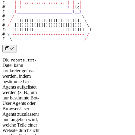
#    
|
 |
 :::::::::::::::::
 |
 |
 ,
|
#    
|
 !
___________________!
 |
(c
|
#    
!
_______________________!__!
#   
/
                            \
#  
/
  [][][][][][][][][][][][][]  \
# 
/
  [][][][][][][][][][][][][][]  \
#(  [][][][][____________][][][][]  )
# \ 
------------------------------
 /
#  \______________________________
/
Die
-
robots.txt
Datei kann
konkreter gefasst
werden, indem
bestimmte User
Agents aufgelistet
werden (z. B., um
nur bestimmte Bot-
User Agents oder
Browser-User
Agents zuzulassen)
und angeben wird,
welche Teile einer
Website durchsucht