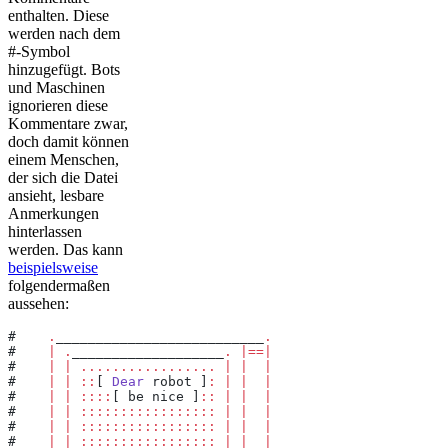
enthalten. Diese
werden nach dem
#-Symbol
hinzugefügt. Bots
und Maschinen
ignorieren diese
Kommentare zwar,
doch damit können
einem Menschen,
der sich die Datei
ansieht, lesbare
Anmerkungen
hinterlassen
werden. Das kann
beispielsweise
folgendermaßen
aussehen:
#    
.
__________________________
.
#    
|
 .
___________________
.
 |==|
#    
|
 |
 .................
 |
 |
  |
#    
|
 |
 ::
[ 
Dear
 robot ]
:
 |
 |
  |
#    
|
 |
 ::::
[ be nice ]
::
 |
 |
  |
#    
|
 |
 :::::::::::::::::
 |
 |
  |
#    
|
 |
 :::::::::::::::::
 |
 |
  |
#    
|
 |
 :::::::::::::::::
 |
 |
  |