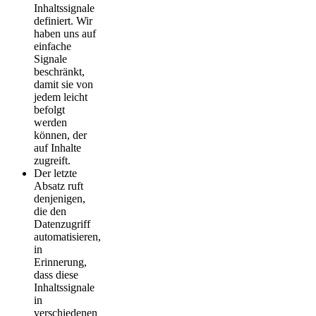
Inhaltssignale
definiert. Wir
haben uns auf
einfache
Signale
beschränkt,
damit sie von
jedem leicht
befolgt
werden
können, der
auf Inhalte
zugreift.
Der letzte
Absatz ruft
denjenigen,
die den
Datenzugriff
automatisieren,
in
Erinnerung,
dass diese
Inhaltssignale
in
verschiedenen