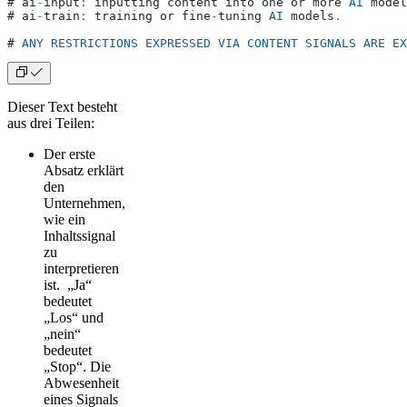
# ai
-
input
:
 inputting content into one or more 
AI
 model
# ai
-
train
:
 training or fine
-
tuning 
AI
 models
.
# 
ANY
 RESTRICTIONS
 EXPRESSED
 VIA
 CONTENT
 SIGNALS
 ARE
 EX
Dieser Text besteht
aus drei Teilen:
Der erste
Absatz erklärt
den
Unternehmen,
wie ein
Inhaltssignal
zu
interpretieren
ist. „Ja“
bedeutet
„Los“ und
„nein“
bedeutet
„Stop“. Die
Abwesenheit
eines Signals