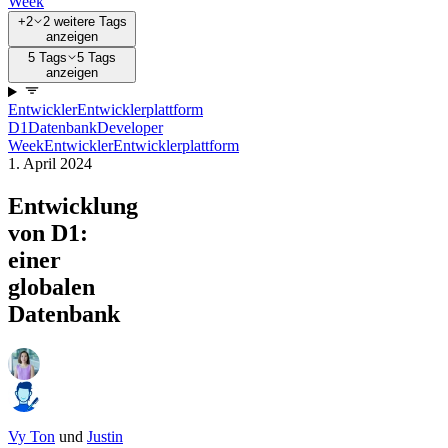
Week
+2
2 weitere Tags
anzeigen
5 Tags
5 Tags
anzeigen
Entwickler
Entwicklerplattform
D1
Datenbank
Developer
Week
Entwickler
Entwicklerplattform
1. April 2024
Entwicklung
von D1:
einer
globalen
Datenbank
Vy Ton
und
Justin