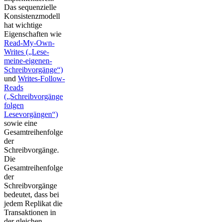
Das sequenzielle
Konsistenzmodell
hat wichtige
Eigenschaften wie
Read-My-Own-
Writes („Lese-
meine-eigenen-
Schreibvorgänge“)
und
Writes-Follow-
Reads
(„Schreibvorgänge
folgen
Lesevorgängen“)
sowie eine
Gesamtreihenfolge
der
Schreibvorgänge.
Die
Gesamtreihenfolge
der
Schreibvorgänge
bedeutet, dass bei
jedem Replikat die
Transaktionen in
der gleichen