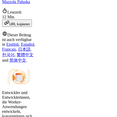
Mazzola Paluska
Lesezeit:
12 Min.
URL kopieren
Dieser Beitrag
ist auch verfügbar
in
English
,
Español
,
Français
,
日本語
,
한국어
,
繁體中文
und
简体中文
.
Entwickler und
Entwicklerinnen,
die Worker-
Anwendungen
entwickeln,
konzentrieren sich