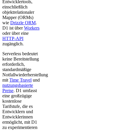
Entwicklertools,
einschließlich
objektrelationaler
Mapper (ORMs)
wie
Drizzle ORM
.
D1 ist über
Workers
oder über eine
HTTP-API
zugänglich.
Serverless bedeutet
keine Bereitstellung
erforderlich,
standardmäßige
Notfallwiederherstellung
mit
Time Travel
und
nutzungsbasierte
Preise
. D1 umfasst
eine großzügige
kostenlose
Tarifstufe, die es
Entwicklern und
Entwicklerinnen
ermöglicht, mit D1
zu experimentieren