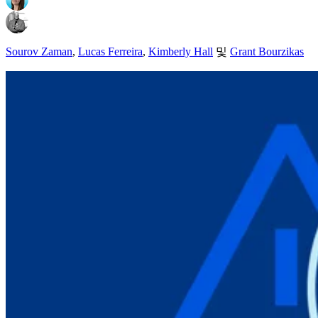
Sourov Zaman
,
Lucas Ferreira
,
Kimberly Hall
및
Grant Bourzikas