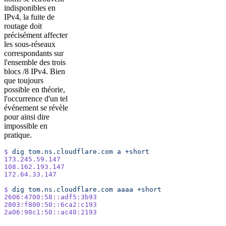
indisponibles en
IPv4, la fuite de
routage doit
précisément affecter
les sous-réseaux
correspondants sur
l'ensemble des trois
blocs /8 IPv4. Bien
que toujours
possible en théorie,
l'occurrence d'un tel
événement se révèle
pour ainsi dire
impossible en
pratique.
$
 dig
 tom.ns.cloudflare.com
 a
 +short
173.245.59.147
108.162.193.147
172.64.33.147
$
 dig
 tom.ns.cloudflare.com
 aaaa
 +short
2606:4700:58::adf5:3b93
2803:f800:50::6ca2:c193
2a06:98c1:50::ac40:2193