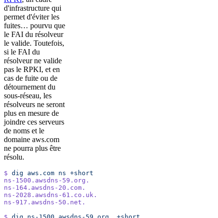
d'infrastructure qui
permet d'éviter les
fuites… pourvu que
le FAI du résolveur
le valide. Toutefois,
si le FAI du
résolveur ne valide
pas le RPKI, et en
cas de fuite ou de
détournement du
sous-réseau, les
résolveurs ne seront
plus en mesure de
joindre ces serveurs
de noms et le
domaine aws.com
ne pourra plus être
résolu.
$
 dig
 aws.com
 ns
 +short
ns-1500.awsdns-59.org.
ns-164.awsdns-20.com.
ns-2028.awsdns-61.co.uk.
ns-917.awsdns-50.net.
$
 dig
 ns-1500.awsdns-59.org.
 +short