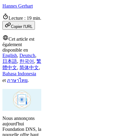
Hannes Gerhart
Lecture : 19 min.
Copier l'URL
Cet article est
également
disponible en
English
,
Deutsch
,
日本語
,
한국어
,
繁
體中文
,
简体中文
,
Bahasa Indonesia
et
ภาษาไทย
.
Nous annonçons
aujourd'hui
Foundation DNS, la
nouvelle offre haut