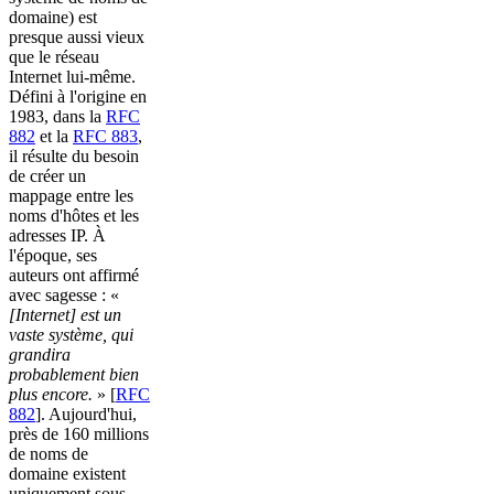
domaine) est
presque aussi vieux
que le réseau
Internet lui-même.
Défini à l'origine en
1983, dans la
RFC
882
et la
RFC 883
,
il résulte du besoin
de créer un
mappage entre les
noms d'hôtes et les
adresses IP. À
l'époque, ses
auteurs ont affirmé
avec sagesse : «
[Internet] est un
vaste système, qui
grandira
probablement bien
plus encore.
» [
RFC
882
]. Aujourd'hui,
près de 160 millions
de noms de
domaine existent
uniquement sous