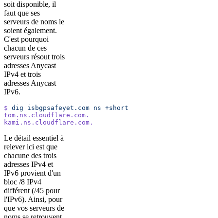
soit disponible, il
faut que ses
serveurs de noms le
soient également.
C'est pourquoi
chacun de ces
serveurs résout trois
adresses Anycast
IPv4 et trois
adresses Anycast
IPv6.
$
 dig
 isbgpsafeyet.com
 ns
 +short
tom.ns.cloudflare.com.
kami.ns.cloudflare.com.
Le détail essentiel à
relever ici est que
chacune des trois
adresses IPv4 et
IPv6 provient d'un
bloc /8 IPv4
différent (/45 pour
l'IPv6). Ainsi, pour
que vos serveurs de
noms se retrouvent