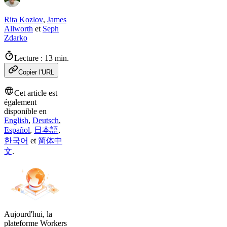
Rita Kozlov
,
James
Allworth
et
Seph
Zdarko
Lecture : 13 min.
Copier l'URL
Cet article est
également
disponible en
English
,
Deutsch
,
Español
,
日本語
,
한국어
et
简体中
文
.
Aujourd'hui, la
plateforme Workers