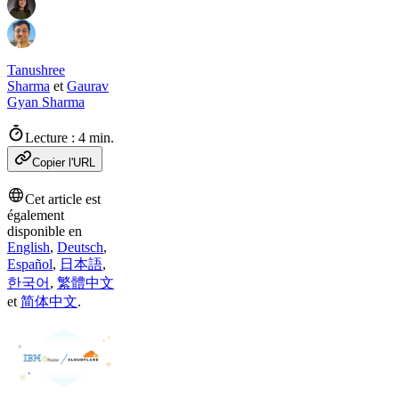
Tanushree
Sharma
et
Gaurav
Gyan Sharma
Lecture : 4 min.
Copier l'URL
Cet article est
également
disponible en
English
,
Deutsch
,
Español
,
日本語
,
한국어
,
繁體中文
et
简体中文
.