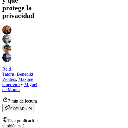
y que
protege la
privacidad
Reid
Tatoris
,
Benedikt
Wolters
,
Maxime
Guerreiro
y
Miguel
de Moura
7 min de lectura
COPIAR URL
Esta publicación
también está