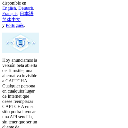
disponible en
English
,
Deutsch
,
Français
,
日本語
,
简体中文
y
Português
.
Hoy anunciamos la
versión beta abierta
de Turnstile, una
alternativa invisible
a CAPTCHA.
Cualquier persona
en cualquier lugar
de Internet que
desee reemplazar
CAPTCHA en su
sitio podrá invocar
una API sencilla,
sin tener que ser un
cliente de