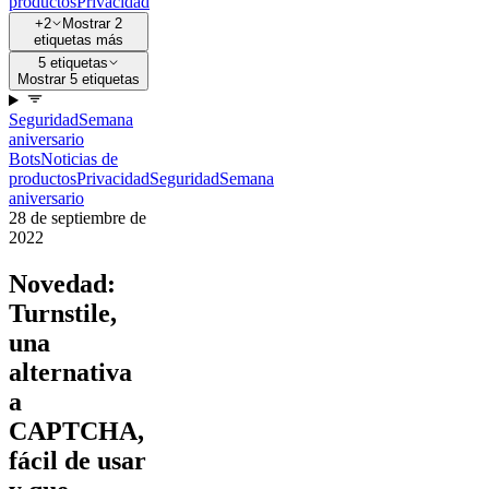
productos
Privacidad
+2
Mostrar 2
etiquetas más
5 etiquetas
Mostrar 5 etiquetas
Seguridad
Semana
aniversario
Bots
Noticias de
productos
Privacidad
Seguridad
Semana
aniversario
28 de septiembre de
2022
Novedad:
Turnstile,
una
alternativa
a
CAPTCHA,
fácil de usar