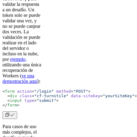
validar la respuesta
a un desafío. Un
token solo se puede
validar una vez, y
no se puede canjear
dos veces. La
validación se puede
realizar en el lado
del servidor o
incluso en la nube,
por
ejemplo,
utilizando una única
recuperación de
Workers (
ve una
demostración aquí
):
<
form
 action
=
"/login"
 method
=
"POST"
>
  <
div
 class
=
"cf-turnstile"
 data-sitekey
=
"yourSiteKey"
>
  <
input
 type
=
"submit"
>
</
form
>
Para casos de uso
más complejos, el