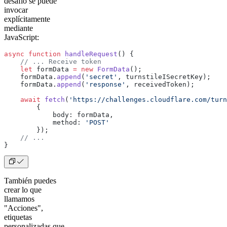
desafío se puede
invocar
explícitamente
mediante
JavaScript:
async
 function
 handleRequest
() {
    // ... Receive token
    let
 formData 
=
 new
 FormData
();
    formData.
append
(
'secret'
, turnstileISecretKey);
    formData.
append
(
'response'
, receivedToken);
    await
 fetch
(
'https://challenges.cloudflare.com/turn
        {
            body: formData,
            method: 
'POST'
        });
    // ...
}
También puedes
crear lo que
llamamos
"Acciones",
etiquetas
personalizadas que