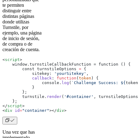
te permiten
distinguir entre
distintas páginas
donde utilizas
Turnstile, por
ejemplo, una página
de inicio de sesión,
de compra o de
creación de cuenta.
<
script
>
    window.turnstileCallbackFunction = function () 
{
        const turnstileOptions 
=
 {
            sitekey: 
'yourSitekey'
,
            callback
: 
function
(
token
) {
                console.
log
(
`Challenge Success: ${
token
            }
        };
        turnstile.
render
(
'#container'
, turnstileOptions
    }
;
</
script
>
<
div
 id
=
"container"
></
div
>
Una vez que has
implementado