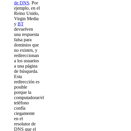
de DNS
. Por
ejemplo, en el
Reino Unido,
Virgin Media
y
BT
devuelven
una respuesta
falsa para
dominios que
no existen, y
redireccionan
a los usuarios
a una página
de búsqueda.
Esta
redirección es
posible
porque la
computadorar/el
teléfono
confía
ciegamente
en el
resolutor de
DNS que el