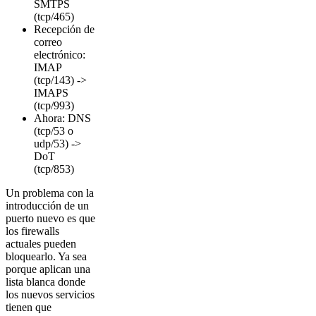
SMTPS
(tcp/465)
Recepción de
correo
electrónico:
IMAP
(tcp/143) ->
IMAPS
(tcp/993)
Ahora: DNS
(tcp/53 o
udp/53) ->
DoT
(tcp/853)
Un problema con la
introducción de un
puerto nuevo es que
los firewalls
actuales pueden
bloquearlo. Ya sea
porque aplican una
lista blanca donde
los nuevos servicios
tienen que