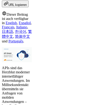
URL kopieren
Dieser Beitrag
ist auch verfügbar
in
English
,
Español
,
Français
,
Italiano
,
日本語
,
한국어
,
繁
體中文
,
简体中文
und
Português
.
APIs sind das
Herzblut moderner
internetfähiger
Anwendungen. Im
Millisekundentakt
übermitteln sie
Anfragen von
mobilen
Anwendungen –