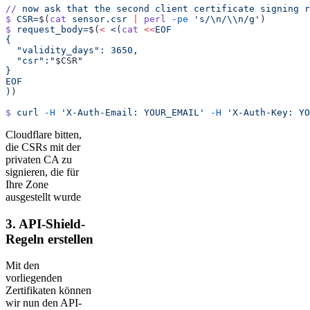
//
 now
 ask
 that
 the
 second
 client
 certificate
 signing
 r
$
 CSR=
$(
cat
 sensor.csr
 |
 perl
 -pe
 's/\n/\\n/g'
)
$
 request_body=
$(
<
 <(
cat
 <<
EOF
{
  "validity_days": 3650,
  "csr":"
$CSR
"
}
EOF
)
)
$
 curl
 -H
 'X-Auth-Email: YOUR_EMAIL'
 -H
 'X-Auth-Key: YO
Cloudflare bitten,
die CSRs mit der
privaten CA zu
signieren, die für
Ihre Zone
ausgestellt wurde
3. API-Shield-
Regeln erstellen
Mit den
vorliegenden
Zertifikaten können
wir nun den API-