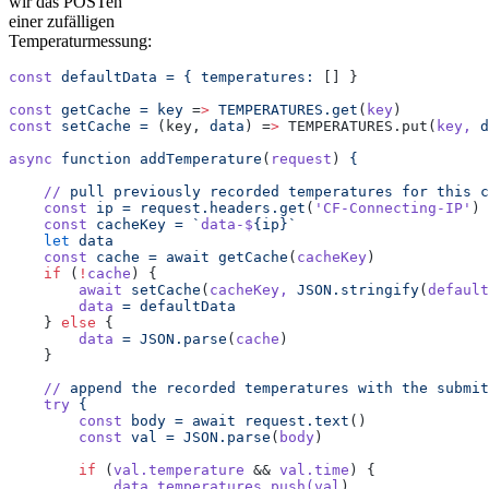
wir das POSTen
einer zufälligen
Temperaturmessung:
const
 defaultData
 =
 {
 temperatures:
 [] }
const
 getCache
 =
 key
 =
>
 TEMPERATURES.get
(
key
)
const
 setCache
 =
 (key, 
data
) =
>
 TEMPERATURES.put(
key,
 d
async
 function
 addTemperature
(
request
) 
{
    //
 pull
 previously
 recorded
 temperatures
 for
 this
 c
    const
 ip
 =
 request.headers.get
(
'CF-Connecting-IP'
)
    const
 cacheKey
 =
 `
data-$
{ip}`
    let
 data
    const
 cache
 =
 await
 getCache
(
cacheKey
)
    if
 (
!
cache
) {
        await
 setCache
(
cacheKey,
 JSON.stringify
(
default
        data
 =
 defaultData
    } 
else
 {
        data
 =
 JSON.parse
(
cache
)
    }
    //
 append
 the
 recorded
 temperatures
 with
 the
 submit
    try
 {
        const
 body
 =
 await
 request.text
()
        const
 val
 =
 JSON.parse
(
body
)
        if
 (
val.temperature
 && 
val.time
) {
            data.temperatures.push(val
)