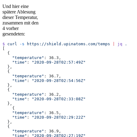
Und hier eine
spätere Ablesung
dieser Temperatur,
zusammen mit den
4 vorher
gesendeten:
$
 curl
 -s
 https://shield.upinatoms.com/temps
 |
 jq
 .
[
  {
    "temperature"
: 36.3,
    "time"
: 
"2020-09-28T02:57:49Z"
  },
  {
    "temperature"
: 36.7,
    "time"
: 
"2020-09-28T02:54:56Z"
  },
  {
    "temperature"
: 36.2,
    "time"
: 
"2020-09-28T02:33:08Z"
  },
    {
    "temperature"
: 36.5,
    "time"
: 
"2020-09-28T02:29:22Z"
  },
  {
    "temperature"
: 36.9,
    "time"
: 
"2020-09-28T02:27:19Z"