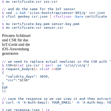
$
 mv
 certificate.csr
 ios.csr
//
 and
 do
 the
 same
 for
 the
 IoT
 sensor
$
 sed
 -i.bak
 's/ios-bootstrap/sensor-001/g'
 csr.json
$
 cfssl
 genkey
 csr.json
 |
 cfssljson
 -bare
 certificate
...
$
 mv
 certificate-key.pem
 sensor-key.pem
$
 mv
 certificate.csr
 sensor.csr
Privaten Schlüssel
und CSR für das
IoT-Gerät und die
iOS-Anwendung
generieren
//
 we
 need
 to
 replace
 actual
 newlines
 in
 the
 CSR
 with
 ‘
$
 CSR=
$(
cat
 ios.csr
 |
 perl
 -pe
 's/\n/\\n/g'
)
$
 request_body=
$(
<
 <(
cat
 <<
EOF
{
  "validity_days": 3650,
  "csr":"
$CSR
"
}
EOF
)
)
//
 save
 the
 response
 so
 we
 can
 view
 it
 and
 then
 extract
$
 curl
 -H
 'X-Auth-Email: YOUR_EMAIL'
 -H
 'X-Auth-Key: YO
$
 cat
 response.json
 |
 jq
 .