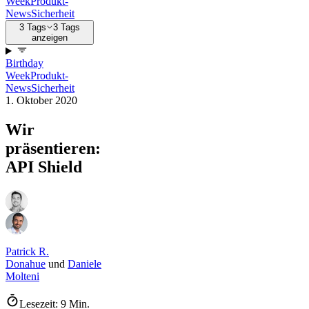
Week
Produkt-
News
Sicherheit
3 Tags
3 Tags
anzeigen
Birthday
Week
Produkt-
News
Sicherheit
1. Oktober 2020
Wir
präsentieren:
API Shield
Patrick R.
Donahue
und
Daniele
Molteni
Lesezeit: 9 Min.