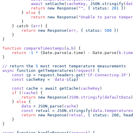
            await
 setCache
(
cacheKey,
 JSON.stringify
(
dat
            return
 new
 Response
(
""
,
 {
 status:
 201
 }
)
        } 
else
 {
            return
 new
 Response
(
"Unable to parse temper
        }
    } catch (
err
) {
        return
 new
 Response
(
err,
 {
 status:
 500
 }
)
    }
}
function
 compareTimestamps
(
a,b
) {
    return
 -1
 *
 (Date.parse(a.time) - Date.parse(
b.time
}
//
 return
 the
 5
 most
 recent
 temperature
 measurements
async
 function
 getTemperatures
(
request
) 
{
    const
 ip
 =
 request.headers.get
(
'CF-Connecting-IP'
)
    const
 cacheKey
 =
 `
data-$
{ip}`
    const
 cache
 =
 await
 getCache
(
cacheKey
)
    if
 (
!
cache
) {
        return
 new
 Response
(
JSON.stringify(defaultData
)
    } 
else
 {
        data
 =
 JSON.parse
(
cache
)
        const
 retval
 =
 JSON.stringify
(
data.temperatures
        return
 new
 Response
(
retval,
 {
 status:
 200,
 head
    }
}
async
 function
 handleRequest
(
request
) 
{