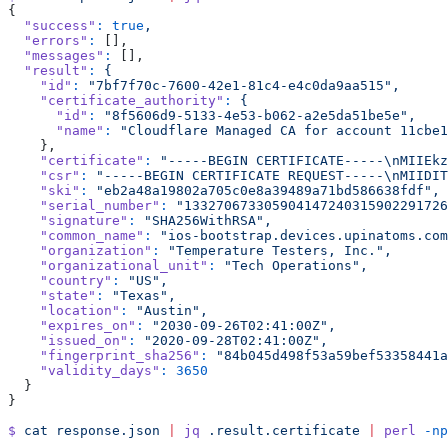
{
  "success"
:
 true
,
  "errors"
:
 [],
  "messages"
:
 [],
  "result"
:
 {
    "id"
:
 "7bf7f70c-7600-42e1-81c4-e4c0da9aa515",
    "certificate_authority"
:
 {
      "id"
:
 "8f5606d9-5133-4e53-b062-a2e5da51be5e",
      "name"
:
 "Cloudflare Managed CA for account 11cbe1
    },
    "certificate"
:
 "-----BEGIN CERTIFICATE-----\nMIIEkz
    "csr"
:
 "-----BEGIN CERTIFICATE REQUEST-----\nMIIDIT
    "ski"
:
 "eb2a48a19802a705c0e8a39489a71bd586638fdf",
    "serial_number"
:
 "133270673305904147240315902291726
    "signature"
:
 "SHA256WithRSA",
    "common_name"
:
 "ios-bootstrap.devices.upinatoms.com
    "organization"
:
 "Temperature Testers, Inc.",
    "organizational_unit"
:
 "Tech Operations",
    "country"
:
 "US",
    "state"
:
 "Texas",
    "location"
:
 "Austin",
    "expires_on"
:
 "2030-09-26T02:41:00Z",
    "issued_on"
:
 "2020-09-28T02:41:00Z",
    "fingerprint_sha256"
:
 "84b045d498f53a59bef53358441a
    "validity_days"
:
 3650
  }
}
$
 cat
 response.json
 |
 jq
 .result.certificate
 |
 perl
 -np