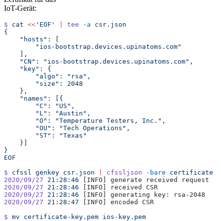
IoT-Gerät:
$
 cat
 <<
'EOF'
 |
 tee
 -a
 csr.json
{
    "hosts": [
        "ios-bootstrap.devices.upinatoms.com"
    ],
    "CN": "ios-bootstrap.devices.upinatoms.com",
    "key": {
        "algo": "rsa",
        "size": 2048
    },
    "names": [{
        "C": "US",
        "L": "Austin",
        "O": "Temperature Testers, Inc.",
        "OU": "Tech Operations",
        "ST": "Texas"
    }]
}
EOF
$
 cfssl
 genkey
 csr.json
 |
 cfssljson
 -bare
 certificate
2020/09/27
 21:28:46
 [INFO] generate received request
2020/09/27
 21:28:46
 [INFO] received CSR
2020/09/27
 21:28:46
 [INFO] generating key: rsa-2048
2020/09/27
 21:28:47
 [INFO] encoded CSR
$
 mv
 certificate-key.pem
 ios-key.pem