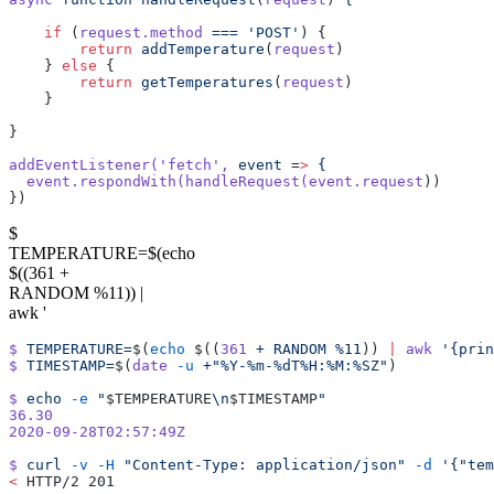
    if
 (
request.method
 ===
 'POST'
) {
        return
 addTemperature
(
request
)
    } 
else
 {
        return
 getTemperatures
(
request
)
    }
}
addEventListener(
'fetch'
,
 event
 =
>
 {
  event.respondWith(handleRequest(event.request
))
})
$
TEMPERATURE=$(echo
$((361 +
RANDOM %11)) |
awk '
$
 TEMPERATURE=
$(
echo
 $((
361
 +
 RANDOM
 %11
)) 
|
 awk
 '{prin
$
 TIMESTAMP=
$(
date
 -u
 +"%Y-%m-%dT%H:%M:%SZ"
)
$
 echo
 -e
 "
$TEMPERATURE
\n
$TIMESTAMP
"
36.30
2020-09-28T02:57:49Z
$
 curl
 -v
 -H
 "Content-Type: application/json"
 -d
 '{"tem
<
 HTTP/2 201 