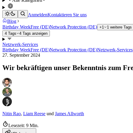
Alle Kategorien
Anmelden
Kontaktieren Sie uns
Blog
Birthday Week
Free (DE)
Network Protection (DE)
+1
1 weitere Tags
4 Tags
4 Tags anzeigen
Netzwerk-Services
Birthday Week
Free (DE)
Network Protection (DE)
Netzwerk-Services
27. September 2024
Wir bekräftigen unser Bekenntnis zum Fre
Nitin Rao
,
Liam Reese
und
James Allworth
Lesezeit: 9 Min.