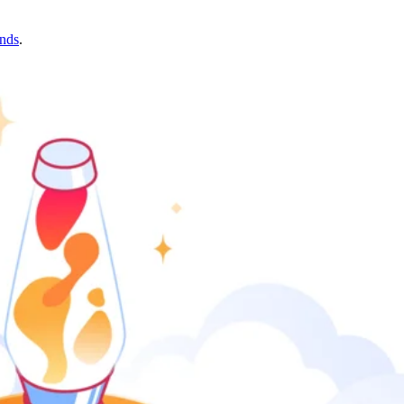
nds
.