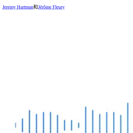
Jeremy Hartman
和
Jérôme Fleury