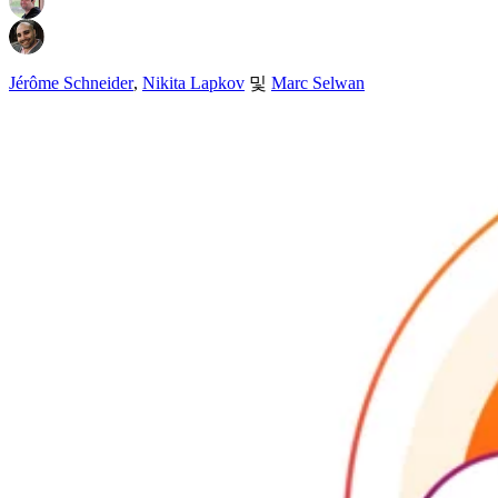
Jérôme Schneider
,
Nikita Lapkov
및
Marc Selwan