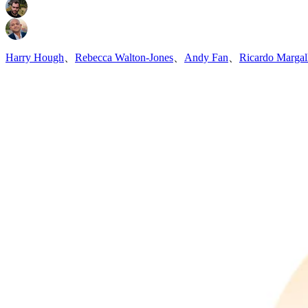
Harry Hough
、
Rebecca Walton-Jones
、
Andy Fan
、
Ricardo Marga