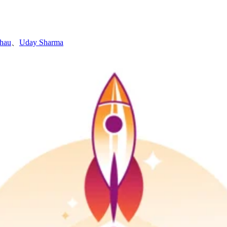
lhau
、
Uday Sharma