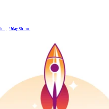
lhau
、
Uday Sharma