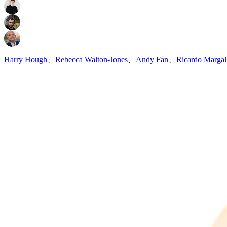
Harry Hough
、
Rebecca Walton-Jones
、
Andy Fan
、
Ricardo Marga