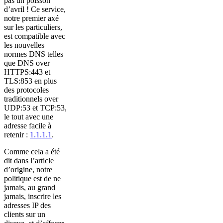
pas un poisson
d’avril ! Ce service,
notre premier axé
sur les particuliers,
est compatible avec
les nouvelles
normes DNS telles
que DNS over
HTTPS:443 et
TLS:853 en plus
des protocoles
traditionnels over
UDP:53 et TCP:53,
le tout avec une
adresse facile à
retenir :
1.1.1.1
.
Comme cela a été
dit dans l’article
d’origine, notre
politique est de ne
jamais, au grand
jamais, inscrire les
adresses IP des
clients sur un