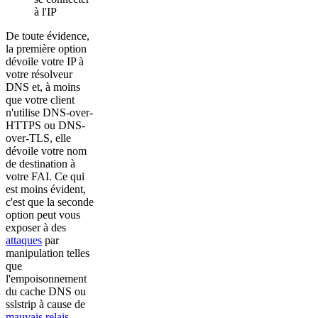
à l'IP
De toute évidence,
la première option
dévoile votre IP à
votre résolveur
DNS et, à moins
que votre client
n'utilise DNS-over-
HTTPS ou DNS-
over-TLS, elle
dévoile votre nom
de destination à
votre FAI. Ce qui
est moins évident,
c'est que la seconde
option peut vous
exposer à des
attaques
par
manipulation telles
que
l'empoisonnement
du cache DNS ou
sslstrip à cause de
mauvais relais
.