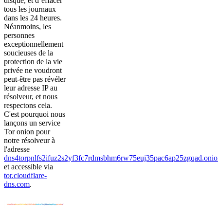
disque, et d’effacer
tous les journaux
dans les 24 heures.
Néanmoins, les
personnes
exceptionnellement
soucieuses de la
protection de la vie
privée ne voudront
peut-être pas révéler
leur adresse IP au
résolveur, et nous
respectons cela.
C'est pourquoi nous
lançons un service
Tor onion pour
notre résolveur à
l'adresse
dns4torpnlfs2ifuz2s2yf3fc7rdmsbhm6rw75euj35pac6ap25zgqad.onio
et accessible via
tor.cloudflare-
dns.com
.