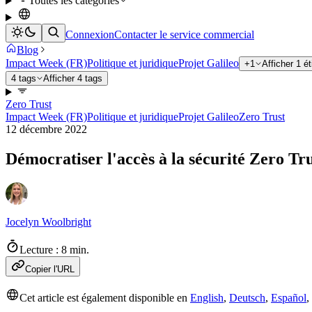
Toutes les catégories
Connexion
Contacter le service commercial
Blog
Impact Week (FR)
Politique et juridique
Projet Galileo
+1
Afficher 1 é
4 tags
Afficher 4 tags
Zero Trust
Impact Week (FR)
Politique et juridique
Projet Galileo
Zero Trust
12 décembre 2022
Démocratiser l'accès à la sécurité Zero Tru
Jocelyn Woolbright
Lecture : 8 min.
Copier l'URL
Cet article est également disponible en
English
,
Deutsch
,
Español
,