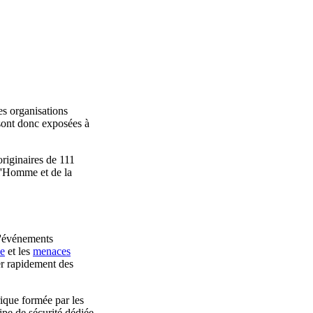
es organisations
 sont donc exposées à
originaires de 111
 l'Homme et de la
 d'événements
ne
et les
menaces
er rapidement des
rique formée par les
ipe de sécurité dédiée