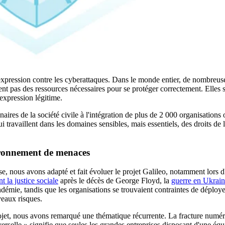
'expression contre les cyberattaques. Dans le monde entier, de nombreus
nt pas des ressources nécessaires pour se protéger correctement. Elles
'expression légitime.
ires de la société civile à l'intégration de plus de 2 000 organisations 
ui travaillent dans les domaines sensibles, mais essentiels, des droits de
ironnement de menaces
se, nous avons adapté et fait évoluer le projet Galileo, notamment lors
la justice sociale
après le décès de George Floyd, la
guerre en Ukrai
ndémie, tandis que les organisations se trouvaient contraintes de déploy
veaux risques.
projet, nous avons remarqué une thématique récurrente. La fracture numé
erselle » signifie que seules les grandes entreprises disposant d'une équ