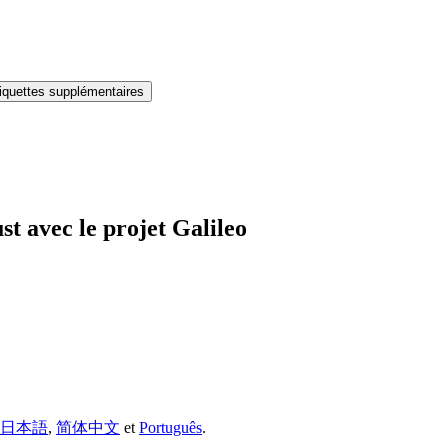
tiquettes supplémentaires
st avec le projet Galileo
日本語
,
简体中文
et
Português
.