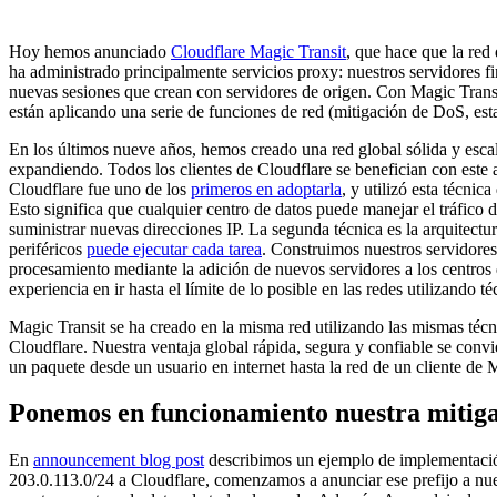
Hoy hemos anunciado
Cloudflare Magic Transit
, que hace que la red 
ha administrado principalmente servicios proxy: nuestros servidores 
nuevas sesiones que crean con servidores de origen. Con Magic Transi
están aplicando una serie de funciones de red (mitigación de DoS, esta
En los últimos nueve años, hemos creado una red global sólida y esca
expandiendo. Todos los clientes de Cloudflare se benefician con este 
Cloudflare fue uno de los
primeros en adoptarla
, y utilizó esta técnic
Esto significa que cualquier centro de datos puede manejar el tráfico 
suministrar nuevas direcciones IP. La segunda técnica es la arquitect
periféricos
puede ejecutar cada tarea
. Construimos nuestros servidore
procesamiento mediante la adición de nuevos servidores a los centros
experiencia en ir hasta el límite de lo posible en las redes utilizando
Magic Transit se ha creado en la misma red utilizando las mismas técni
Cloudflare. Nuestra ventaja global rápida, segura y confiable se convi
un paquete desde un usuario en internet hasta la red de un cliente de 
Ponemos en funcionamiento nuestra mitigac
En
announcement blog post
describimos un ejemplo de implementació
203.0.113.0/24 a Cloudflare, comenzamos a anunciar ese prefijo a nues