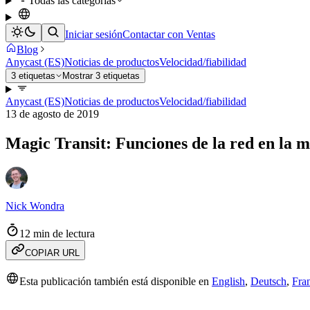
Todas las categorías
Iniciar sesión
Contactar con Ventas
Blog
Anycast (ES)
Noticias de productos
Velocidad/fiabilidad
3 etiquetas
Mostrar 3 etiquetas
Anycast (ES)
Noticias de productos
Velocidad/fiabilidad
13 de agosto de 2019
Magic Transit: Funciones de la red en la 
Nick Wondra
12 min de lectura
COPIAR URL
Esta publicación también está disponible en
English
,
Deutsch
,
Fra