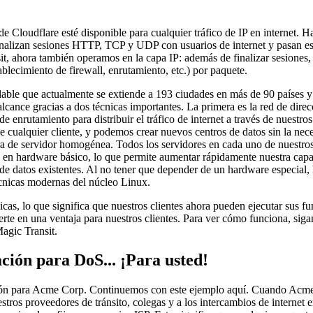
de Cloudflare esté disponible para cualquier tráfico de IP en internet. H
finalizan sesiones HTTP, TCP y UDP con usuarios de internet y pasan es
t, ahora también operamos en la capa IP: además de finalizar sesiones, 
blecimiento de firewall, enrutamiento, etc.) por paquete.
lable que actualmente se extiende a 193 ciudades en más de 90 países y
alcance gracias a dos técnicas importantes. La primera es la red de dir
a de enrutamiento para distribuir el tráfico de internet a través de nuestro
de cualquier cliente, y podemos crear nuevos centros de datos sin la nec
ura de servidor homogénea. Todos los servidores en cada uno de nuestros
s en hardware básico, lo que permite aumentar rápidamente nuestra cap
 de datos existentes. Al no tener que depender de un hardware especial
 técnicas modernas del núcleo Linux.
cas, lo que significa que nuestros clientes ahora pueden ejecutar sus f
erte en una ventaja para nuestros clientes. Para ver cómo funciona, siga
Magic Transit.
ión para DoS... ¡Para usted!
n para Acme Corp. Continuemos con este ejemplo aquí. Cuando Acme t
tros proveedores de tránsito, colegas y a los intercambios de internet 