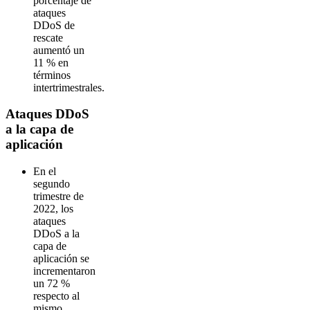
porcentaje de
ataques
DDoS de
rescate
aumentó un
11 % en
términos
intertrimestrales.
Ataques DDoS
a la capa de
aplicación
En el
segundo
trimestre de
2022, los
ataques
DDoS a la
capa de
aplicación se
incrementaron
un 72 %
respecto al
mismo