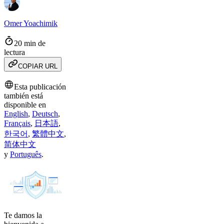
Omer Yoachimik
20 min de
lectura
COPIAR URL
Esta publicación
también está
disponible en
English
,
Deutsch
,
Français
,
日本語
,
한국어
,
繁體中文
,
简体中文
y
Português
.
Te damos la