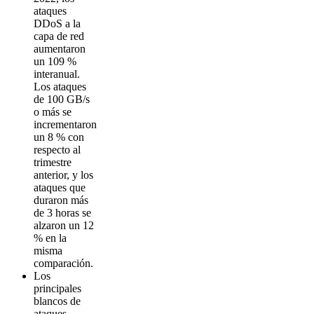
ataques
DDoS a la
capa de red
aumentaron
un 109 %
interanual.
Los ataques
de 100 GB/s
o más se
incrementaron
un 8 % con
respecto al
trimestre
anterior, y los
ataques que
duraron más
de 3 horas se
alzaron un 12
% en la
misma
comparación.
Los
principales
blancos de
ataques