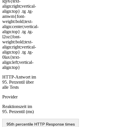
lqy6{text-
align:right;vertical-
align:top} .tg .tg-
amwm{font-
weight:bold;text-
align:center;vertical-
align:top} .tg .tg-
l2oz{font-
weight:bold;text-
align:right;vertical-
align:top} .tg .tg-
0lax{text-
align:left;vertical-
align:top}
HTTP-Antwort im
95. Perzentil über
alle Tests
Provider
Reaktionszeit im
95. Perzentil (ms)
95th percentile HTTP Response times