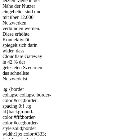
letzten Meile in der
Nähe der Nutzer
eingebettet sind und
mit über 12.000
Netzwerken
verbunden werden.
Diese erhöhte
Konnektivität
spiegelt sich darin
wider, dass
Cloudflare Gateway
in 42 % der
getesteten Szenarien
das schnellste
Netzwerk ist:
.tg {border-
collapse:collapse;border-
color:#ccc;border-
spacing:0;} .tg
td{background-
color:#fff;border-
color:#ccc;border-
style:solid;border-
width:1px;color:#333;