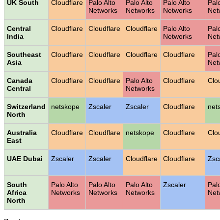
UK South
Cloudflare
Palo Alto
Palo Alto
Palo Alto
Palo
Networks
Networks
Networks
Net
Central
Cloudflare
Cloudflare
Cloudflare
Palo Alto
Palo
India
Networks
Net
Southeast
Cloudflare
Cloudflare
Cloudflare
Cloudflare
Palo
Asia
Net
Canada
Cloudflare
Cloudflare
Palo Alto
Cloudflare
Clo
Central
Networks
Switzerland
netskope
Zscaler
Zscaler
Cloudflare
net
North
Australia
Cloudflare
Cloudflare
netskope
Cloudflare
Clo
East
UAE Dubai
Zscaler
Zscaler
Cloudflare
Cloudflare
Zsc
South
Palo Alto
Palo Alto
Palo Alto
Zscaler
Palo
Africa
Networks
Networks
Networks
Net
North