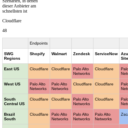
Szenarien, in denen
dieser Anbieter am
schnellsten ist
Cloudflare
48
Endpoints
SWG
Shopify
Walmart
Zendesk
ServiceNow
Azu
Regions
Sit
East US
Cloudflare
Cloudflare
Palo Alto
Cloudflare
Palo
Networks
Net
West US
Palo Alto
Palo Alto
Cloudflare
Cloudflare
Palo
Networks
Networks
Net
South
Cloudflare
Cloudflare
Palo Alto
Cloudflare
Palo
Central US
Networks
Net
Brazil
Cloudflare
Palo Alto
Palo Alto
Palo Alto
Zsc
South
Networks
Networks
Networks