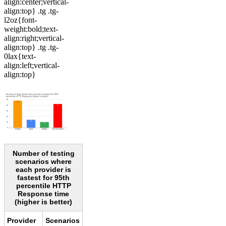
align:center;vertical-
align:top} .tg .tg-
l2oz{font-
weight:bold;text-
align:right;vertical-
align:top} .tg .tg-
0lax{text-
align:left;vertical-
align:top}
Number of testing
scenarios where
each provider is
fastest for 95th
percentile HTTP
Response time
(higher is better)
Provider
Scenarios