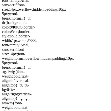
font-family:Arial,
sans-serif;font-
size:14px;overflow:hidden;padding:10px
5px;word-
break:normal;} .tg
th{background-
color:#f0f0f0;border-
color:#ccc;border-
style:solid;border-
width:1px;color:#333;
font-family:Arial,
sans-serif;font-
size:14px;font-
weight:normal;overflow:hidden;padding:10px
5px;word-
break:normal;} .tg
.tg-1wig{font-
weight:bold;text-
align:left;vertical-
align:top} .tg .tg-
lqy6{text-
align:right;vertical-
align:top} .tg .tg-
amwm{font-
weight:bold;text-