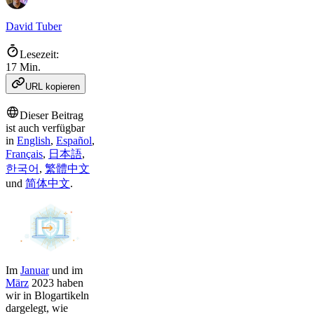
David Tuber
Lesezeit:
17 Min.
URL kopieren
Dieser Beitrag
ist auch verfügbar
in
English
,
Español
,
Français
,
日本語
,
한국어
,
繁體中文
und
简体中文
.
Im
Januar
und im
März
2023 haben
wir in Blogartikeln
dargelegt, wie