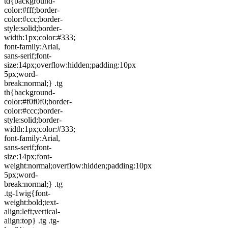
td{background-
color:#fff;border-
color:#ccc;border-
style:solid;border-
width:1px;color:#333;
font-family:Arial,
sans-serif;font-
size:14px;overflow:hidden;padding:10px
5px;word-
break:normal;} .tg
th{background-
color:#f0f0f0;border-
color:#ccc;border-
style:solid;border-
width:1px;color:#333;
font-family:Arial,
sans-serif;font-
size:14px;font-
weight:normal;overflow:hidden;padding:10px
5px;word-
break:normal;} .tg
.tg-1wig{font-
weight:bold;text-
align:left;vertical-
align:top} .tg .tg-