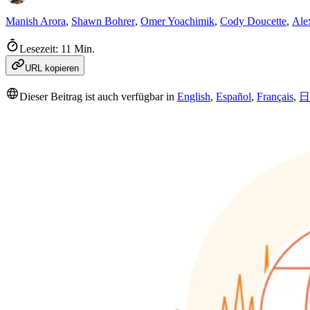
Manish Arora
,
Shawn Bohrer
,
Omer Yoachimik
,
Cody Doucette
,
Ale
Lesezeit: 11 Min.
URL kopieren
Dieser Beitrag ist auch verfügbar in
English
,
Español
,
Français
,
日