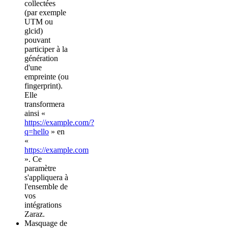
collectées
(par exemple
UTM ou
glcid)
pouvant
participer à la
génération
d'une
empreinte (ou
fingerprint).
Elle
transformera
ainsi «
https://example.com/?
q=hello
» en
«
https://example.com
». Ce
paramètre
s'appliquera à
l'ensemble de
vos
intégrations
Zaraz.
Masquage de