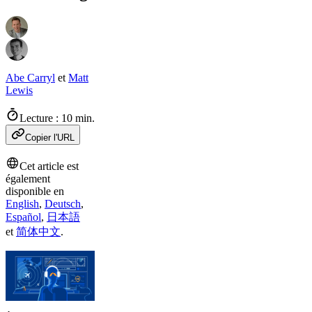
Abe Carryl
et
Matt
Lewis
Lecture : 10 min.
Copier l'URL
Cet article est
également
disponible en
English
,
Deutsch
,
Español
,
日本語
et
简体中文
.