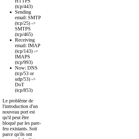
HTTPS
(tcp/443)
Sending
email: SMTP
(tcp/25) ->
SMTPS
(tcp/465)
Receiving
email: IMAP
(tcp/143) ->
IMAPS
(tcp/993)
Now: DNS
(tcp/53 or
udp/53) ->
DoT
(tcp/853)
Le problème de
l'introduction d'un
nouveau port est
qu'il peut être
bloqué par les pare-
feu existants. Soit
parce qu'ils ont