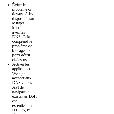
Éviter le
problème ci-
dessus où les
dispositifs sur
le trajet
interfèrent
avec les
DNS. Cela
comprend le
problème de
blocage des
ports décrit
ci-dessus.
Activer les
applications
Web pour
accéder aux
DNS via les
API de
navigateur
existantes.DoH
est
essentiellement
HTTPS, le