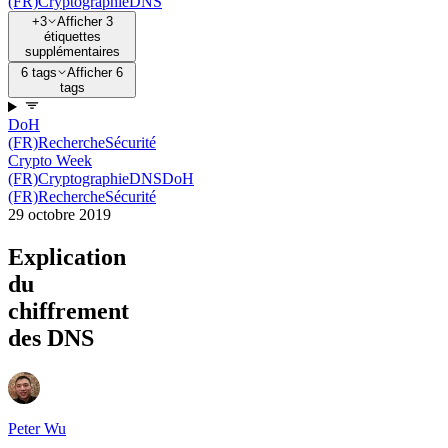
(FR)
Cryptographie
DNS
+3
Afficher 3
étiquettes
supplémentaires
6 tags
Afficher 6
tags
DoH
(FR)
Recherche
Sécurité
Crypto Week
(FR)
Cryptographie
DNS
DoH
(FR)
Recherche
Sécurité
29 octobre 2019
Explication
du
chiffrement
des DNS
Peter Wu