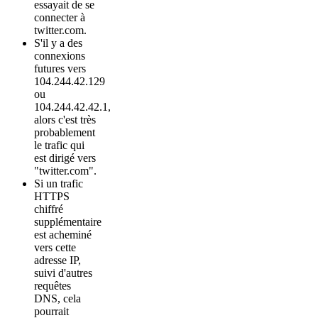
essayait de se
connecter à
twitter.com.
S'il y a des
connexions
futures vers
104.244.42.129
ou
104.244.42.42.1,
alors c'est très
probablement
le trafic qui
est dirigé vers
"twitter.com".
Si un trafic
HTTPS
chiffré
supplémentaire
est acheminé
vers cette
adresse IP,
suivi d'autres
requêtes
DNS, cela
pourrait