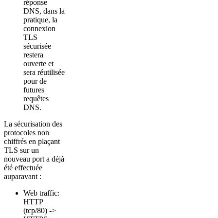
réponse
DNS, dans la
pratique, la
connexion
TLS
sécurisée
restera
ouverte et
sera réutilisée
pour de
futures
requêtes
DNS.
La sécurisation des
protocoles non
chiffrés en plaçant
TLS sur un
nouveau port a déjà
été effectuée
auparavant :
Web traffic:
HTTP
(tcp/80) ->