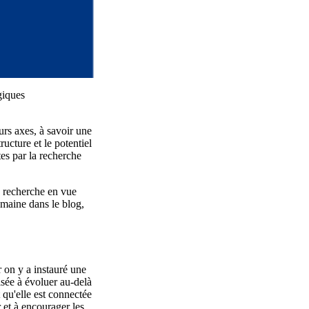
giques
urs axes, à savoir une
ucture et le potentiel
tes par la recherche
 recherche en vue
emaine dans le blog,
r on y a instauré une
isée à évoluer au-delà
 qu'elle est connectée
 et à encourager les