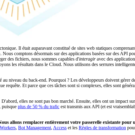
tonique. Il était auparavant constitué de sites web statiques comprenan
ppé. Nous comptons désormais sur des applications basées sur des API po
rger des fichiers, nous sommes capables d'
interagir
avec des applicatio
ns les résultats dans le Cloud. Nous utilisons des serrures intelligentes
ité au niveau du back-end. Pourquoi ? Les développeurs doivent gérer 
aque requête. Et parce que ces tâches sont si complexes, elles sont génér
. D'abord, elles ne sont pas bon marché. Ensuite, elles ont un impact su
é, puisque
plus de 50 % du trafic
est transmis aux API (et est vraisembla
Nous allons remplacer entièrement votre passerelle existante pour 
Workers
,
Bot Management
,
Access
et les
Règles de transformation
pour 