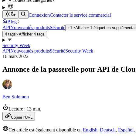
Toutes les catégories
Connexion
Contacter le service commercial
Blog
API
Nouveautés produits
Sécurité
+1
Afficher 1 étiquettes supplémentai
4 tags
Afficher 4 tags
Security Week
API
Nouveautés produits
Sécurité
Security Week
16 mars 2022
Annonce de la passerelle pour API de Clou
Ben Solomon
Lecture : 13 min.
Copier l'URL
Cet article est également disponible en
English
,
Deutsch
,
Español
,