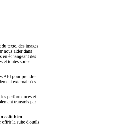
t du texte, des images
ur nous aider dans
ns en échangeant des
 et toutes sortes
des API pour prendre
alement externalisées
r les performances et
blement transmis par
un coût bien
offrir la suite d'outils