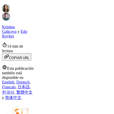
Kristina
Galicova
y
Edo
Royker
14 min de
lectura
COPIAR URL
Esta publicación
también está
disponible en
English
,
Deutsch
,
Français
,
日本語
,
한국어
,
繁體中文
y
简体中文
.