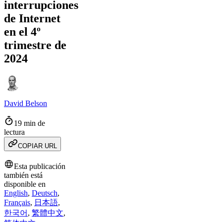
interrupciones
de Internet
en el 4º
trimestre de
2024
David Belson
19 min de
lectura
COPIAR URL
Esta publicación
también está
disponible en
English
,
Deutsch
,
Français
,
日本語
,
한국어
,
繁體中文
,