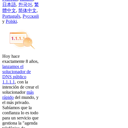
日本語
,
한국어
,
繁
體中文
,
简体中文
,
Português
,
Русский
y
Polski
.
Hoy hace
exactamente 8 años,
lanzamos el
solucionador de
DNS público
1.1.1.1
, con la
intención de crear el
solucionador
más
rápido
del mundo, y
el más privado.
Sabíamos que la
confianza lo es todo
para un servicio que
gestiona la "agenda