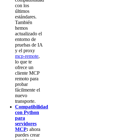
con los
últimos
estándares.
También
hemos
actualizado el
entorno de
pruebas de IA
y el proxy
mcp-remote
,
lo que te
ofrece un
cliente MCP
remoto para
probar
fácilmente el
nuevo
transporte.
Compatibilidad
con Python
para
servidores
MCP
:
ahora
puedes crear