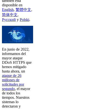
también está
disponible en
English
,
繁體中文
,
简体中文
,
Русский
y
Polski
.
En junio de 2022,
informamos del
mayor ataque
DDoS HTTPS que
hemos mitigado
hasta ahora, un
ataque de 26
millones de
solicitudes por
segundo
, el mayor
de todos los
tiempos. Nuestros
sistemas lo
detectaron y