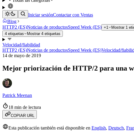
Todas las categorías
Iniciar sesión
Contactar con Ventas
Blog
HTTP2 (ES)
Noticias de productos
Speed Week (ES)
+1
Mostrar 1 et
4 etiquetas
Mostrar 4 etiquetas
Velocidad/fiabilidad
HTTP2 (ES)
Noticias de productos
Speed Week (ES)
Velocidad/fiabili
14 de mayo de 2019
Mejor priorización de HTTP/2 para una w
Patrick Meenan
18 min de lectura
COPIAR URL
Esta publicación también está disponible en
English
,
Deutsch
,
Fra