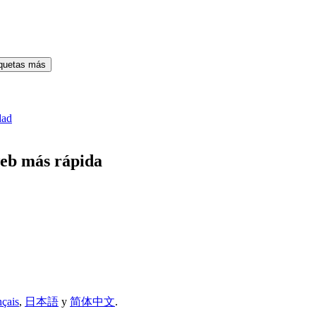
iquetas más
dad
eb más rápida
nçais
,
日本語
y
简体中文
.