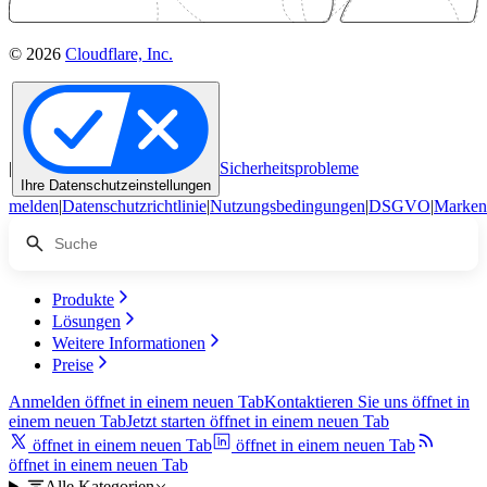
© 2026
Cloudflare, Inc.
|
Sicherheitsprobleme
Ihre Datenschutzeinstellungen
melden
|
Datenschutzrichtlinie
|
Nutzungsbedingungen
|
DSGVO
|
Marken
Produkte
Lösungen
Weitere Informationen
Preise
Anmelden
öffnet in einem neuen Tab
Kontaktieren Sie uns
öffnet in
einem neuen Tab
Jetzt starten
öffnet in einem neuen Tab
öffnet in einem neuen Tab
öffnet in einem neuen Tab
öffnet in einem neuen Tab
Alle Kategorien