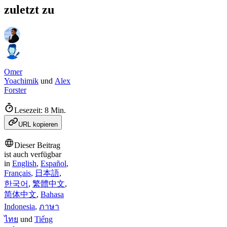
zuletzt zu
Omer
Yoachimik
und
Alex
Forster
Lesezeit: 8 Min.
URL kopieren
Dieser Beitrag
ist auch verfügbar
in
English
,
Español
,
Français
,
日本語
,
한국어
,
繁體中文
,
简体中文
,
Bahasa
Indonesia
,
ภาษา
ไทย
und
Tiếng