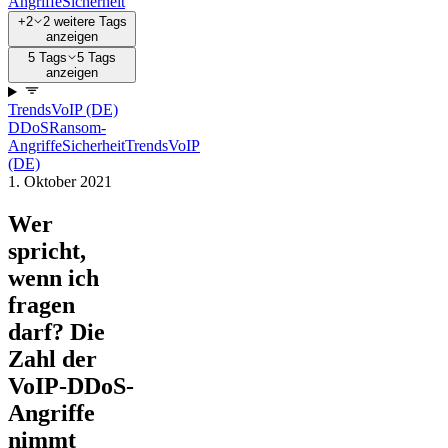
Angriffe
Sicherheit
+2
2 weitere Tags
anzeigen
5 Tags
5 Tags
anzeigen
Trends
VoIP (DE)
DDoS
Ransom-
Angriffe
Sicherheit
Trends
VoIP
(DE)
1. Oktober 2021
Wer
spricht,
wenn ich
fragen
darf? Die
Zahl der
VoIP-DDoS-
Angriffe
nimmt