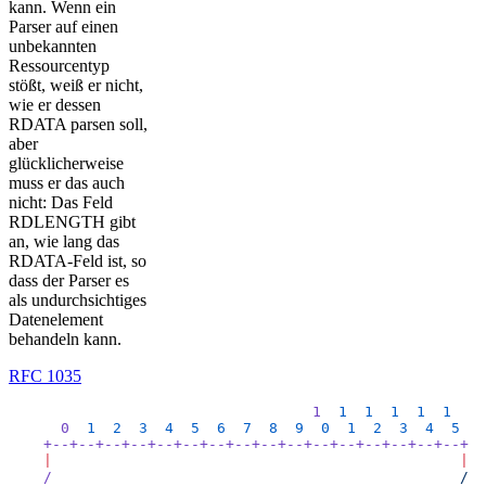
kann. Wenn ein
Parser auf einen
unbekannten
Ressourcentyp
stößt, weiß er nicht,
wie er dessen
RDATA parsen soll,
aber
glücklicherweise
muss er das auch
nicht: Das Feld
RDLENGTH gibt
an, wie lang das
RDATA-Feld ist, so
dass der Parser es
als undurchsichtiges
Datenelement
behandeln kann.
RFC 1035
                                   1
  1
  1
  1
  1
  1
      0
  1
  2
  3
  4
  5
  6
  7
  8
  9
  0
  1
  2
  3
  4
  5
    +--+--+--+--+--+--+--+--+--+--+--+--+--+--+--+--+
    |
                                               |
    /
                                               /