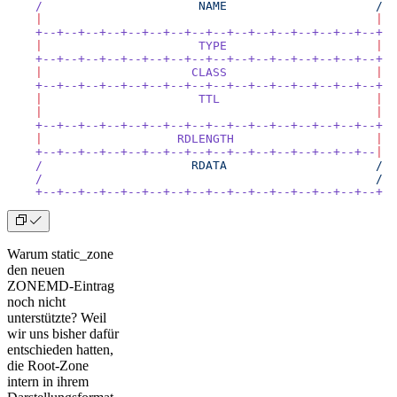
    /
                      NAME
                     /
    |
                                               |
    +--+--+--+--+--+--+--+--+--+--+--+--+--+--+--+--+
    |
                      TYPE
                     |
    +--+--+--+--+--+--+--+--+--+--+--+--+--+--+--+--+
    |
                     CLASS
                     |
    +--+--+--+--+--+--+--+--+--+--+--+--+--+--+--+--+
    |
                      TTL
                      |
    |
                                               |
    +--+--+--+--+--+--+--+--+--+--+--+--+--+--+--+--+
    |
                   RDLENGTH
                    |
    +--+--+--+--+--+--+--+--+--+--+--+--+--+--+--+--
|
    /
                     RDATA
                     /
    /
                                               /
    +--+--+--+--+--+--+--+--+--+--+--+--+--+--+--+--+
Warum static_zone
den neuen
ZONEMD-Eintrag
noch nicht
unterstützte? Weil
wir uns bisher dafür
entschieden hatten,
die Root-Zone
intern in ihrem