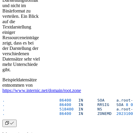
Darstellungsformat
und nicht im
Binärformat zu
verteilen. Ein Blick
auf die
Textdarstellung
einiger
Ressourceneinträge
zeigt, dass es bei
der Darstellung der
verschiedenen
Datensätze sehr viel
mehr Unterschiede
gibt.
Beispieldatensätze
entnommen von
https://www.internic.net/domain/root.zone
.
			86400
	IN
	SOA
	a.root
.
			86400
	IN
	RRSIG
	SOA
 8
 0
.
			518400
	IN
	NS
	a.root
.
			86400
	IN
	ZONEMD
	202310