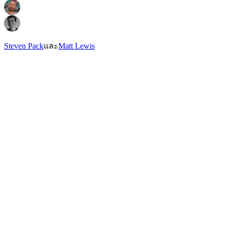
Steven Pack
และ
Matt Lewis