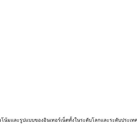
แนวโน้มและรูปแบบของอินเทอร์เน็ตทั้งในระดับโลกและระดับประเทศ/