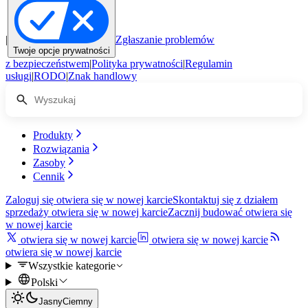
|
Zgłaszanie problemów
Twoje opcje prywatności
z bezpieczeństwem
|
Polityka prywatności
|
Regulamin
usługi
|
RODO
|
Znak handlowy
Produkty
Rozwiązania
Zasoby
Cennik
Zaloguj się
otwiera się w nowej karcie
Skontaktuj się z działem
sprzedaży
otwiera się w nowej karcie
Zacznij budować
otwiera się
w nowej karcie
otwiera się w nowej karcie
otwiera się w nowej karcie
otwiera się w nowej karcie
Wszystkie kategorie
Polski
Jasny
Ciemny