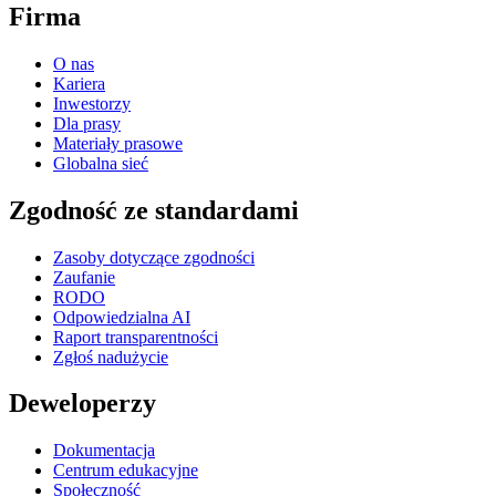
Firma
O nas
Kariera
Inwestorzy
Dla prasy
Materiały prasowe
Globalna sieć
Zgodność ze standardami
Zasoby dotyczące zgodności
Zaufanie
RODO
Odpowiedzialna AI
Raport transparentności
Zgłoś nadużycie
Deweloperzy
Dokumentacja
Centrum edukacyjne
Społeczność