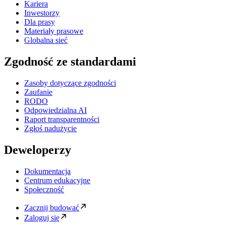
Kariera
Inwestorzy
Dla prasy
Materiały prasowe
Globalna sieć
Zgodność ze standardami
Zasoby dotyczące zgodności
Zaufanie
RODO
Odpowiedzialna AI
Raport transparentności
Zgłoś nadużycie
Deweloperzy
Dokumentacja
Centrum edukacyjne
Społeczność
Zacznij budować
Zaloguj się